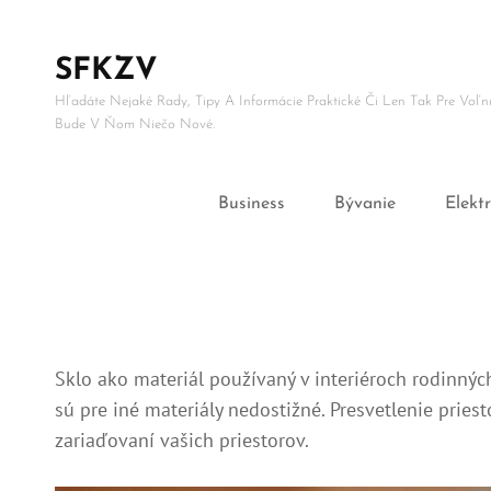
SFKZV
Hľadáte Nejaké Rady, Tipy A Informácie Praktické Či Len Tak Pre Vo
Bude V Ňom Niečo Nové.
Business
Bývanie
Elekt
Sklo ako materiál používaný v interiéroch rodinný
sú pre iné materiály nedostižné. Presvetlenie prie
zariaďovaní vašich priestorov.