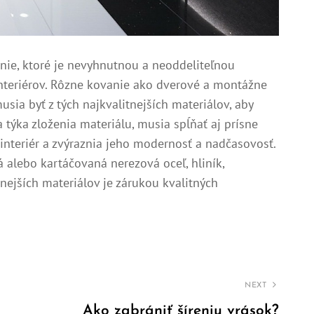
nie, ktoré je nevyhnutnou a neoddeliteľnou
interiérov. Rôzne kovanie ako dverové a montážne
sia byť z tých najkvalitnejších materiálov, aby
 týka zloženia materiálu, musia spĺňať aj prísne
 interiér a zvýraznia jeho modernosť a nadčasovosť.
alebo kartáčovaná nerezová oceľ, hliník,
tnejších materiálov je zárukou kvalitných
NEXT
Ako zabrániť šíreniu vrások?