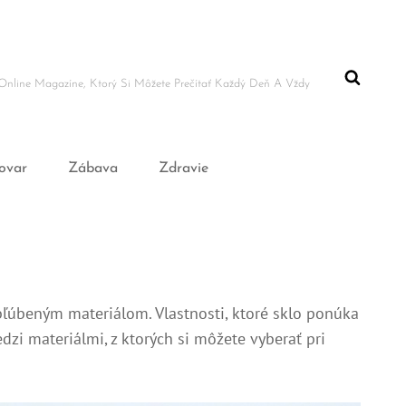
Online Magazíne, Ktorý Si Môžete Prečítať Každý Deň A Vždy
ovar
Zábava
Zdravie
bľúbeným materiálom. Vlastnosti, ktoré sklo ponúka
zi materiálmi, z ktorých si môžete vyberať pri