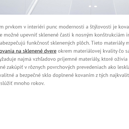
 prvkom v interiéri punc modernosti a štýlovosti je kova
 je možné upevniť sklenené časti k nosným konštrukciám 
zabezpečujú funkčnosť sklenených plôch. Tieto materiály mu
ovania na sklenené dvere
okrem materiálovej kvality čo sa
vyžaduje najmä vzhľadovo príjemné materiály, ktoré oživia
é zakúpiť v rôznych povrchových prevedeniach ako lesklá 
Kvalitné a bezpečné sklo doplnené kovaním z tých najkvali
 slúžiť mnoho rokov.