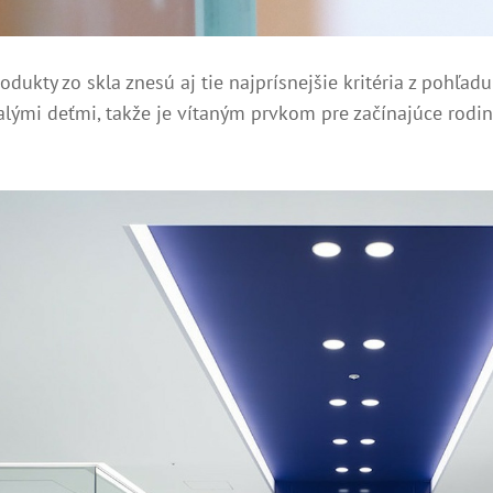
ukty zo skla znesú aj tie najprísnejšie kritéria z pohľad
alými deťmi, takže je vítaným prvkom pre začínajúce rodiny