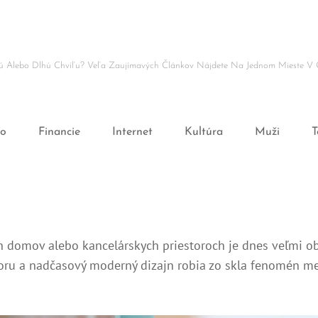
ľnú Alebo Dlhú Chvíľu? Veľa Zaujímavých Článkov Nájdete Na Jednom Mieste V 
ro
Financie
Internet
Kultúra
Muži
T
ch domov alebo kancelárskych priestoroch je dnes veľmi o
storu a nadčasový moderný dizajn robia zo skla fenomén med