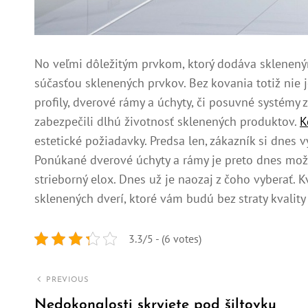
No veľmi dôležitým prvkom, ktorý dodáva skleneným
súčasťou sklenených prvkov. Bez kovania totiž nie
profily, dverové rámy a úchyty, či posuvné systémy 
zabezpečili dlhú životnosť sklenených produktov.
K
estetické požiadavky. Predsa len, zákazník si dnes 
Ponúkané dverové úchyty a rámy je preto dnes možn
strieborný elox. Dnes už je naozaj z čoho vyberať. 
sklenených dverí, ktoré vám budú bez straty kvality
3.3/5 - (6 votes)
Navigace
PREVIOUS
pro
Nedokonalosti skryjete pod šiltovku