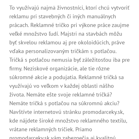
To využívajú najmä živnostníci, ktorí chcú vytvoriť
reklamu pri stavebných či iných manuálnych
prácach. Reklamné tričko pri výkone práce zaujme
veľké množstvo ľudí. Majstri na stavbách môžu
byť skvelou reklamou aj pre okoloidúcich, práve
vďaka personalizovaným tričkám s potlačou.
Tričká s potlačou nemusia byť záležitosťou iba pre
firmy. Neziskové organizácie, ale tie rôzne
súkromné akcie a podujatia. Reklamné tričká sa
využívajú vo veľkom v každej oblasti nášho
života.
Nemáte ešte svoje reklamné tričká?
Nemáte tričká s potlačou na súkromnú akciu?
Navštívte internetovú stránku promodarceky.sk,
kde nájdete široké množstvo reklamného textilu,
vrátane reklamných tričiek. Priamo
promodarceky.sk vám zabezpečia aj kvalitnú