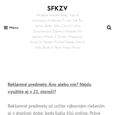
SFKZV
Hľadáte Nejaké Rady, Tipy A
Informácie Praktické Či Len Tak Pre
Voľnú Alebo Dlhú Chvíľu? Veľa
Menu
Zaujímavých Článkov Nájdete Na
Jednom Mieste V Online Magazíne,
Ktorý Si Môžete Prečítať Každý Deň A
Vždy Bude V Ňom Niečo Nové.
Reklamné predmety. Áno alebo nie? Nájdu
využitie aj v 21. storočí?
Reklamné predmety sú určite výborným riešením
aj v dnešnej dobe, kedy ľudia žijú online. Práve