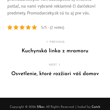
potlač, na vami vybrané reklamné či darčekoví
predmety. Promodarceky.sk sú tu aj pre vás.
5/5 - (2 votes)
Navigace
PREVIOUS
pro
Kuchynská linka z mramoru
Previous
příspěvek
Post
NEXT
Osvetlenie, ktoré rozžiari váš domov
Next
Post
Copyright © 2026
Sfkzv
. All Rights Reserved.
|
Izabel by
Catch