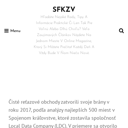
SFKZV
Hľadáte Nejaké Rady, Tipy A
Informácie Praktické Či Len Tak Pre
Voľnú Alebo Dlhú Chvíľu? Veľa
Menu
Zaujímavých Článkov Nájdete Na
Jednom Mieste V Online Magazíne,
Ktorý Si Môžete Prečítať Každý Deň A
Vždy Bude V Ňom Niečo Nové.
Čisté reťazové obchody zatvorili svoje brány v
roku 2017, podľa analýzy najlepších 500 miest v
Spojenom kráľovstve, ktoré zostavila spoločnosť
Local Data Company (LDC). V priemere sa otvorilo