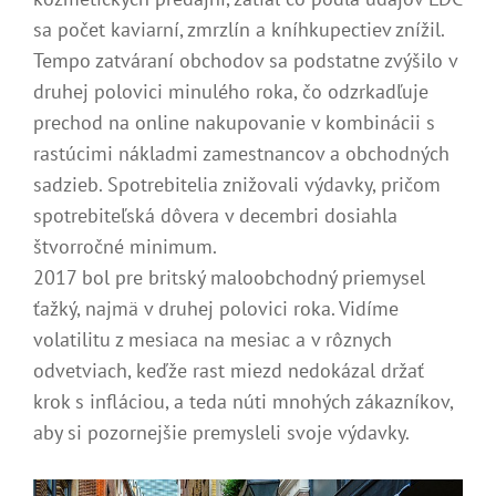
sa počet kaviarní, zmrzlín a kníhkupectiev znížil.
Tempo zatváraní obchodov sa podstatne zvýšilo v
druhej polovici minulého roka, čo odzrkadľuje
prechod na online nakupovanie v kombinácii s
rastúcimi nákladmi zamestnancov a obchodných
sadzieb. Spotrebitelia znižovali výdavky, pričom
spotrebiteľská dôvera v decembri dosiahla
štvorročné minimum.
2017 bol pre britský maloobchodný priemysel
ťažký, najmä v druhej polovici roka. Vidíme
volatilitu z mesiaca na mesiac a v rôznych
odvetviach, keďže rast miezd nedokázal držať
krok s infláciou, a teda núti mnohých zákazníkov,
aby si pozornejšie premysleli svoje výdavky.