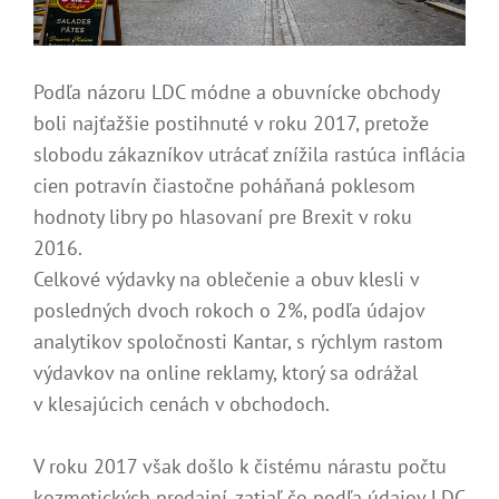
Podľa názoru LDC módne a obuvnícke obchody
boli najťažšie postihnuté v roku 2017, pretože
slobodu zákazníkov utrácať znížila rastúca inflácia
cien potravín čiastočne poháňaná poklesom
hodnoty libry po hlasovaní pre Brexit v roku
2016.
Celkové výdavky na oblečenie a obuv klesli v
posledných dvoch rokoch o 2%, podľa údajov
analytikov spoločnosti Kantar, s rýchlym rastom
výdavkov na online reklamy, ktorý sa odrážal
v klesajúcich cenách v obchodoch.
V roku 2017 však došlo k čistému nárastu počtu
kozmetických predajní, zatiaľ čo podľa údajov LDC