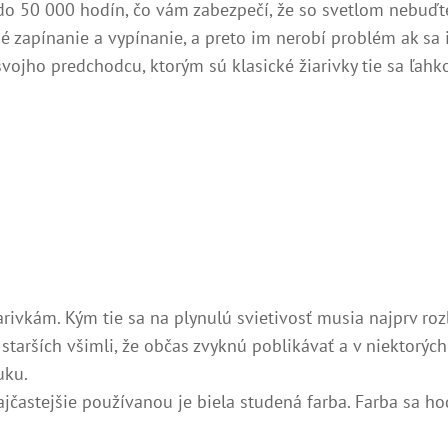
 do 50 000 hodín, čo vám zabezpečí, že so svetlom nebuďte
 zapínanie a vypínanie, a preto im nerobí problém ak sa i
svojho predchodcu, ktorým sú klasické žiarivky tie sa ľahk
iarivkám. Kým tie sa na plynulú svietivosť musia najprv r
h starších všimli, že občas zvyknú poblikávať a v niektorý
uku.
jčastejšie používanou je biela studená farba. Farba sa ho