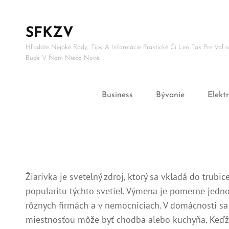
SFKZV
Hľadáte Nejaké Rady, Tipy A Informácie Praktické Či Len Tak Pre Vo
Bude V Ňom Niečo Nové.
Business
Bývanie
Elekt
Žiarivka je svetelný zdroj, ktorý sa vkladá do trubic
popularitu týchto svetiel. Výmena je pomerne jedn
rôznych firmách a v nemocniciach. V domácnosti sa 
miestnosťou môže byť chodba alebo kuchyňa. Keďže