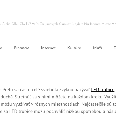
ľnú Alebo Dlhú Chvíľu? Veľa Zaujímavých Článkov Nájdete Na Jednom Mieste V 
ro
Financie
Internet
Kultúra
Muži
T
e. Preto sa často celé svietidla zvyknú nazývať
LED trubice
oduchá. Stretnúť sa s nimi môžete na každom kroku. Využ
môžu využívať v rôznych miestnostiach. Najčastejšie sú t
 sa LED trubice môžu pochváliť nízkou spotrebou a násle