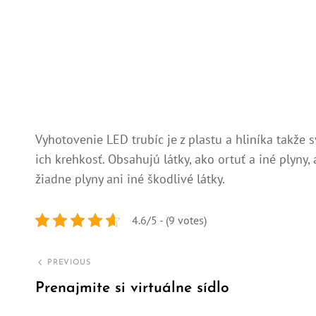
Vyhotovenie LED trubíc je z plastu a hliníka takže
ich krehkosť. Obsahujú látky, ako ortuť a iné plyny
žiadne plyny ani iné škodlivé látky.
4.6/5 - (9 votes)
Navigace
PREVIOUS
pro
Prenajmite si virtuálne sídlo
Previous
příspěvek