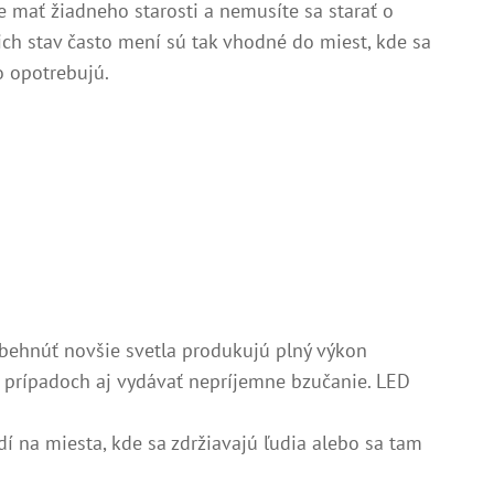
 mať žiadneho starosti a nemusíte sa starať o
ch stav často mení sú tak vhodné do miest, kde sa
o opotrebujú.
ozbehnúť novšie svetla produkujú plný výkon
ch prípadoch aj vydávať nepríjemne bzučanie. LED
dí na miesta, kde sa zdržiavajú ľudia alebo sa tam