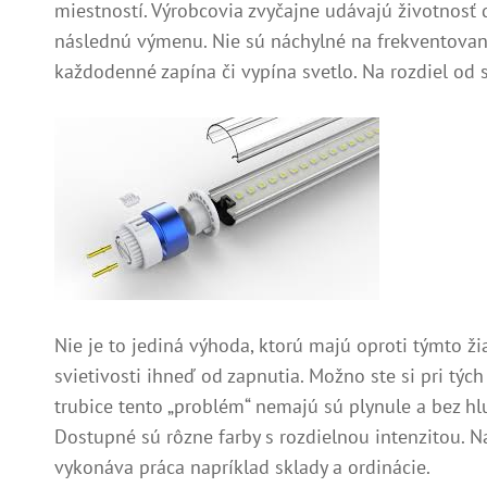
miestností. Výrobcovia zvyčajne udávajú životnosť
následnú výmenu. Nie sú náchylné na frekventované
každodenné zapína či vypína svetlo. Na rozdiel od 
Nie je to jediná výhoda, ktorú majú oproti týmto ž
svietivosti ihneď od zapnutia. Možno ste si pri týc
trubice tento „problém“ nemajú sú plynule a bez hl
Dostupné sú rôzne farby s rozdielnou intenzitou. Na
vykonáva práca napríklad sklady a ordinácie.