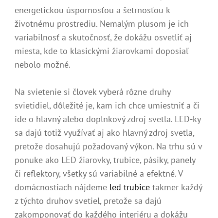
energetickou úspornosťou a šetrnosťou k
životnému prostrediu. Nemalým plusom je ich
variabilnosť a skutočnosť, že dokážu osvetliť aj
miesta, kde to klasickými žiarovkami doposiaľ
nebolo možné.
Na svietenie si človek vyberá rôzne druhy
svietidiel, dôležité je, kam ich chce umiestniť a či
ide o hlavný alebo doplnkový zdroj svetla. LED-ky
sa dajú totiž využívať aj ako hlavný zdroj svetla,
pretože dosahujú požadovaný výkon. Na trhu sú v
ponuke ako LED žiarovky, trubice, pásiky, panely
či reflektory, všetky sú variabilné a efektné. V
domácnostiach nájdeme
led trubice
takmer každý
z týchto druhov svetiel, pretože sa dajú
zakomponovať do každého interiéru a dokážu