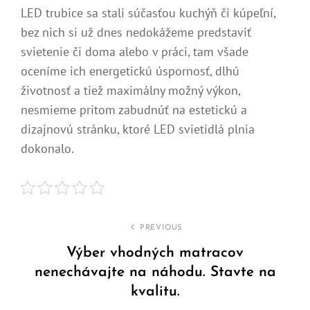
LED trubice sa stali súčasťou kuchýň či kúpeľní,
bez nich si už dnes nedokážeme predstaviť
svietenie či doma alebo v práci, tam všade
oceníme ich energetickú úspornosť, dlhú
životnosť a tiež maximálny možný výkon,
nesmieme pritom zabudnúť na estetickú a
dizajnovú stránku, ktoré LED svietidlá plnia
dokonalo.
Navigace
PREVIOUS
pro
Výber vhodných matracov
nenechávajte na náhodu. Stavte na
příspěvek
kvalitu.
Previous