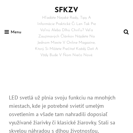
SFKZV
Hľadáte Nejaké Rady, Tipy A
Informácie Praktické Či Len Tak Pre
Voľnú Alebo Dlhú Chvíľu? Veľa
Menu
Zaujímavých Článkov Nájdete Na
Jednom Mieste V Online Magazíne,
Ktorý Si Môžete Prečítať Každý Deň A
Vždy Bude V Ňom Niečo Nové.
LED svetlá už plnia svoju funkciu na mnohých
miestach, kde je potrebné svietiť umelým
osvetlením a všade tam nahradili doposiaľ
využívané žiarivky či klasické žiarovky. Stali sa
skvelou náhradou s dlhou životnosťou,