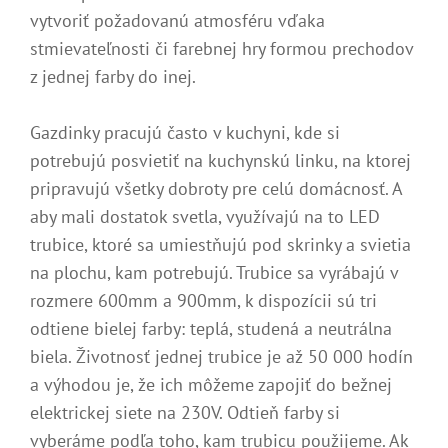
vytvoriť požadovanú atmosféru vďaka
stmievateľnosti či farebnej hry formou prechodov
z jednej farby do inej.
Gazdinky pracujú často v kuchyni, kde si
potrebujú posvietiť na kuchynskú linku, na ktorej
pripravujú všetky dobroty pre celú domácnosť. A
aby mali dostatok svetla, využívajú na to LED
trubice, ktoré sa umiestňujú pod skrinky a svietia
na plochu, kam potrebujú. Trubice sa vyrábajú v
rozmere 600mm a 900mm, k dispozícii sú tri
odtiene bielej farby: teplá, studená a neutrálna
biela. Životnosť jednej trubice je až 50 000 hodín
a výhodou je, že ich môžeme zapojiť do bežnej
elektrickej siete na 230V. Odtieň farby si
vyberáme podľa toho, kam trubicu použijeme. Ak